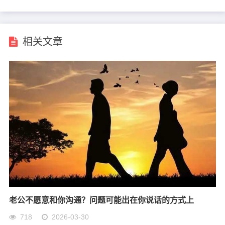
说到底，婆媳关系处不好，从来都不是一个人的问
题。如果非要说谁的责任最大，那应该是那个“两
边都重要、两边都不管”的男人。婆媳本是两代
相关文章
人，生活习惯、思维方式不一样很正常。有矛盾不
可怕，可怕的是没人愿意退一步，没人愿意主动修
补。
好的婆媳关系，从来不是天生的，而是处出来的。
婆婆懂分寸，儿媳知感恩，儿子敢担当，这三样凑
齐了，再大的矛盾也闹不起来。如果缺了其中任何
一样，日子就很难太平。
所以，别再把锅全甩给婆婆或者儿媳了。一家人，
老公不愿意和你沟通？问题可能出在你说话的方式上
出了问题，谁都有份。坐下来好好聊聊，总比互相
718
2026-03-30