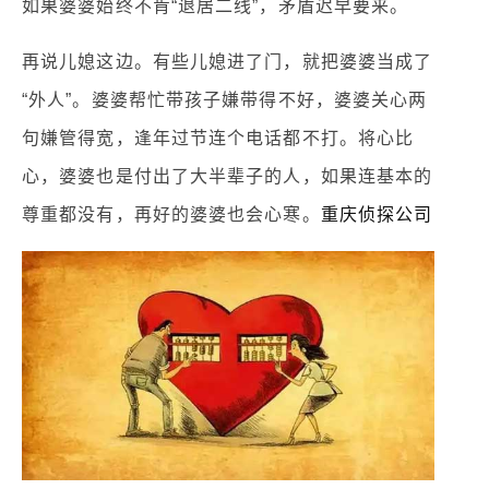
如果婆婆始终不肯“退居二线”，矛盾迟早要来。
再说儿媳这边。有些儿媳进了门，就把婆婆当成了
“外人”。婆婆帮忙带孩子嫌带得不好，婆婆关心两
句嫌管得宽，逢年过节连个电话都不打。将心比
心，婆婆也是付出了大半辈子的人，如果连基本的
尊重都没有，再好的婆婆也会心寒。
重庆侦探公司