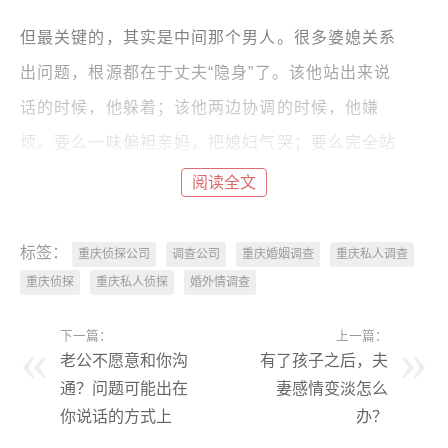
但最关键的，其实是中间那个男人。很多婆媳关系
出问题，根源都在于丈夫“隐身”了。该他站出来说
话的时候，他躲着；该他两边协调的时候，他嫌
烦。要么一味偏袒亲妈，把媳妇气哭；要么完全站
在媳妇这边，把老人伤透。两头不作为，矛盾只会
阅读全文
越积越深。
标签：
重庆侦探公司
调查公司
重庆婚姻调查
重庆私人调查
一个聪明的男人，应该明白一个道理：在婆媳之
重庆侦探
重庆私人侦探
婚外情调查
间，你是桥梁，不是裁判。当着妈的面，要多说媳
妇的好话；当着媳妇的面，要多体谅妈的辛苦。遇
下一篇：
上一篇：
老公不愿意和你沟
有了孩子之后，夫
到矛盾，先把两个人分开，私下沟通，而不是让她
通？问题可能出在
妻感情变淡怎么
们直接“开战”。
你说话的方式上
办？