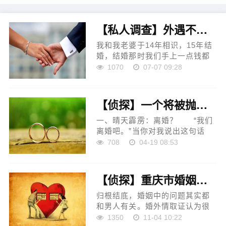
【私人调查】外遇不敢去相信她将来会不会变好？
我和我老婆于14年相识，15年结
婚，结婚那时我们手上一点钱都
没有，每天日子过得都是很紧张
1070
07-07 09:28
的，俩人各自在厂上班，日子过
的虽然苦点，但还是有滋有味
的…… 现在我们日子比以前
【侦探】一个将被抛弃的妻子对老公的深情告白
好了很多，不用再像以前那样
穷，经济方面是好起来了，但现
一、晴天霹雳：离婚？ “我们
在又出现了新的问题，让我感觉
离婚吧。”当你对我说出这句话
很郁闷，真不知道该怎么办，请
时，仿佛晴天霹雳，我震惊
708
04-19 08:53
各位帮...
了！ 心痛、绝望在心里盘
旋，除了痛哭，还是痛哭。
结婚十八年来，我把全部心思都
【侦探】重庆市婚姻做好维护是家庭和睦的关键
放在家里面，去掉婚前的任性浮
躁胆小娇气，整天围着你和孩子
归根结底，婚姻中的问题其实都
们转，心无旁骛地苦心营造一个
和男人有关。婚外情取证认为很
温馨的家。厨房是我八小时以外
多人总是把问题归结到女人身
1350
11-04 10:22