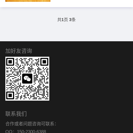
的“工作场”，每每下班前...
上，因为女人自古以来就是替罪
羊。说到红颜祸水，男人就是太
不愿意承担责任了。如果一个男
人足够懂事，足够负责，婚姻中
共
1
页
3
条
的很多危机都会被巧妙化解。所
以，男人在遇到问题的时候，会
自强不息，挽救婚姻才会有生命
力。男人自强不息，这个...
加好友咨询
联系我们
合作或者问题咨询可联系：
QQ：150-2300-6388